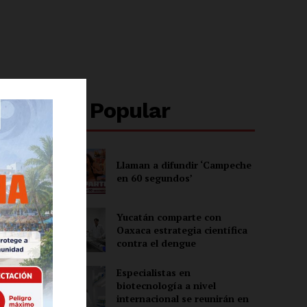
Lo + Popular
Llaman a difundir ‘Campeche
en 60 segundos’
Yucatán comparte con
Oaxaca estrategia científica
contra el dengue
Especialistas en
biotecnología a nivel
internacional se reunirán en