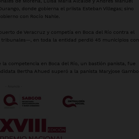
onales de Morena, Luisa María Alcalde y Andrés Manuel
urango, donde gobierna el priista Esteban Villegas; sino
obierno con Rocío Nahle.
uerto de Veracruz y competía en Boca del Río contra el
tribunales—, en toda la entidad perdió 45 municipios con
 la competencia en Boca del Río, un bastión panista, fue
candidata Bertha Ahued superó a la panista Maryjose Gambo
- Anuncio -