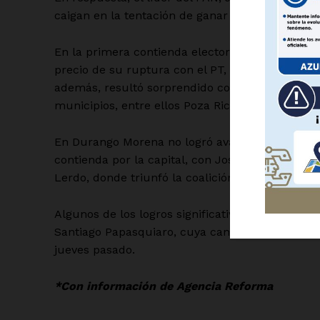
caigan en la tentación de ganar en un acta lo q
En la primera contienda electoral que enfrenta
precio de su ruptura con el PT, partido que sum
además, resultó sorprendido con un crecimient
municipios, entre ellos Poza Rica y Papantla.
SUSCRÍBETE
En Durango Morena no logró avanzar en los comic
contienda por la capital, con José Ramón Enr
Lerdo, donde triunfó la coalición PAN-PRI.
Algunos de los logros significativos de Morena 
Santiago Papasquiaro, cuya candidata Karen Pér
jueves pasado.
*Con información de Agencia Reforma