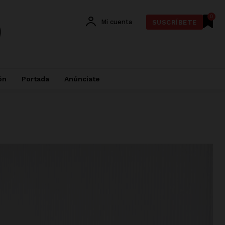
0
Mi cuenta
SUSCRÍBETE
ón
Portada
Anúnciate