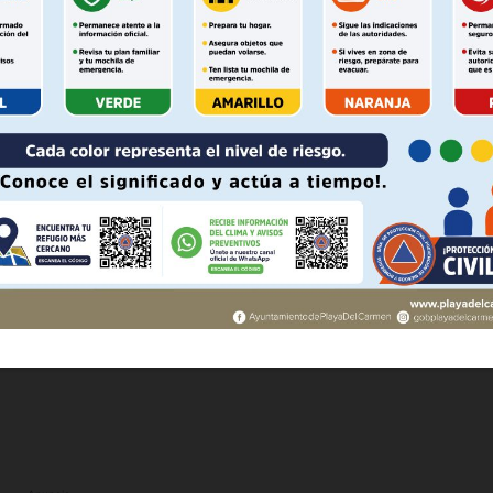
Política de privacidad
ue la gente decidió libremente”, respondió Romero.
Políticas del Sitio
Información Propietaria / Financiaci
 Nahle como gobernadora de Veracruz, su partido pagó el
ó 22 municipios a los 6 que ya tenía desde hace tres años
Mi cuenta
o de Movimiento Ciudadano, que pasó de 10 a 41
 AHORA
ios locales e incluso se desfondó al tercer lugar en la
íquez como candidato. El morenismo tampoco pudo en
en Durango fueron las Alcaldías de Gómez Palacio y
ez fue detenida y liberada un par de horas después el