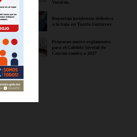
Yucatán
Reportan incidencia delictiva
ón
a la baja en Tuxtla Gutiérrez
;
Preparan nuevo reglamento
para el Cabildo Juvenil de
Cancún rumbo a 2027