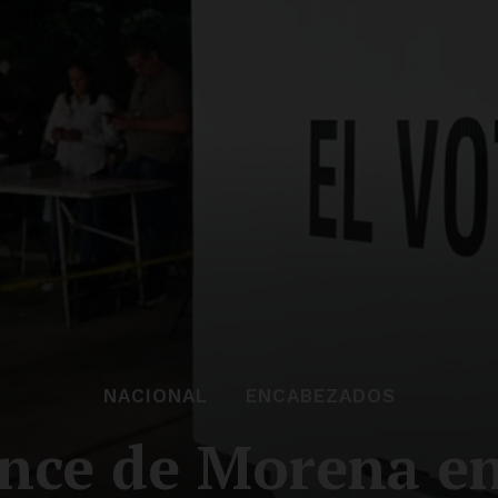
NACIONAL
ENCABEZADOS
nce de Morena e