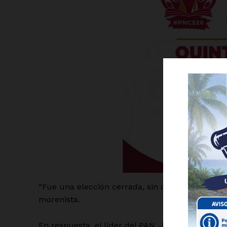
Luc
Del Si
“Fue una elección cerrada, sin dudas, pero las e
morenista.
En respuesta, el líder del PAN, Jorge Romero, 