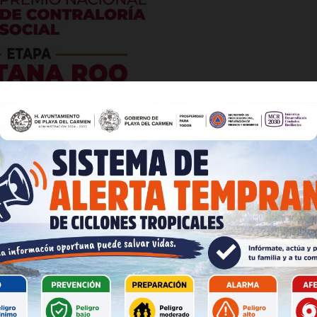
es
glo
Empresa
ncuestas le dan el triunfo a Bertha Ahued”, dijo la líder
Nosotros
Contacto
llamó a Morena a no buscar triunfos en la mesa. “Que no