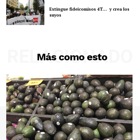
Extingue fideicomisos 4T… y crea los
suyos
RELACIONADO
Más como esto