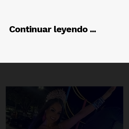
RELACIONADO
Continuar leyendo ...