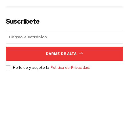
Suscríbete
SUSCRÍBETE AHORA
DARME DE ALTA
Empresa
He leído y acepto la
Política de Privacidad
.
Nosotros
Contacto
Política de privacidad
Políticas del Sitio
Información Propietaria / Financiación
Mi cuenta