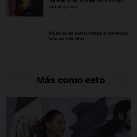
Pruebas de ciclosporiasis en México
son negativas
Inflación en México tiene su nivel más
bajo en seis años
RELACIONADO
Más como esto