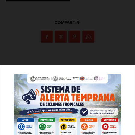
COMPARTIR:
Luces
Del Siglo
Suscríbete
DARME DE ALTA
He leído y acepto la
Política de Privacidad
.
SUSCRÍBETE AHORA