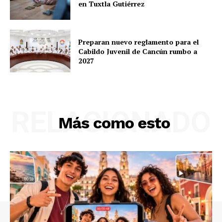
en Tuxtla Gutiérrez
Preparan nuevo reglamento para el
Cabildo Juvenil de Cancún rumbo a
2027
RELACIONADO
Más como esto