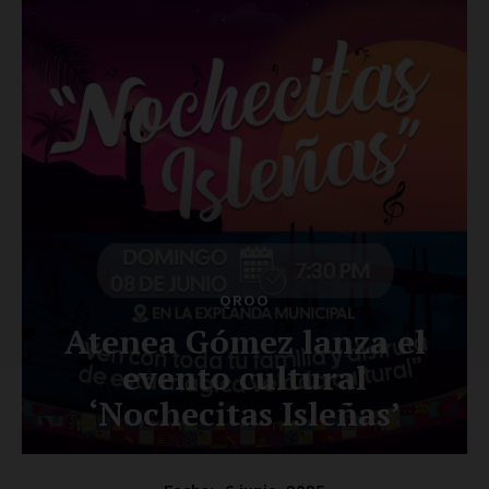
SUSCRÍBETE AHORA
Empresa
Nosotros
Contacto
Política de privacidad
Políticas del Sitio
Información Propietaria / Financiación
Mi cuenta