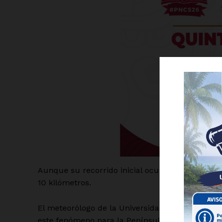
Luc
Del Si
Aunque su recorrido inicial ocurre a una altura d
10 kilómetros.
El meteorólogo de la Universidad Autónoma de 
este fenómeno para la Península de Yucatán.