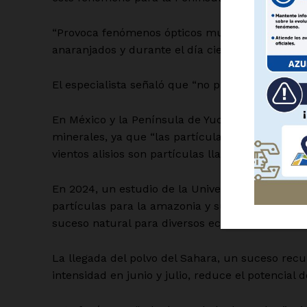
“Provoca fenómenos ópticos muy llamativos, co
anaranjados y durante el día cielo blancuzco”.
El especialista señaló que “no provocan problem
SUSCRÍBETE
En México y la Península de Yucatán, agregó, pro
minerales, ya que “las partículas de arena que 
vientos alisios son partículas llamadas Iberulit
En 2024, un estudio de la Universidad Nacional
partículas para la amazonia y su papel en el cic
suceso natural para diversos ecosistemas.
La llegada del polvo del Sahara, un suceso recu
intensidad en junio y julio, reduce el potencial d