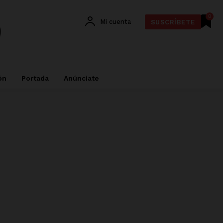
0
Mi cuenta
SUSCRÍBETE
ón
Portada
Anúnciate