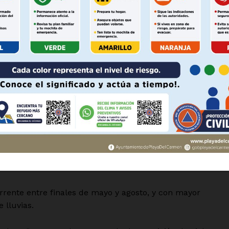
Política de privacidad
Políticas del Sitio
mo son amaneceres y atardeceres entre colores rojizos a
Información Propietaria / Financiaci
Mi cuenta
as para la salud porque viajan a una altura muy alta”.
 AHORA
vocan la fertilización de los suelos por ser ricas en
son levantadas del desierto del pueblo del Sahara por los
os de punto 1 milímetros”.
 Autónoma de México destacó la importancia de estas
lo de nutrientes, lo que subraya la relevancia de este
rrente entre finales de mayo y agosto, y con mayor
e lluvias.