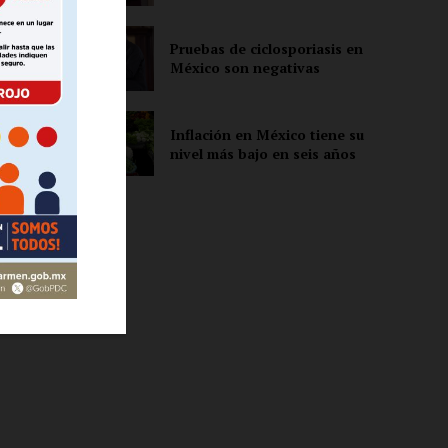
Pruebas de ciclosporiasis en
México son negativas
ón
Inflación en México tiene su
nivel más bajo en seis años