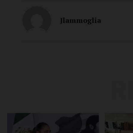
Jlammoglia
R