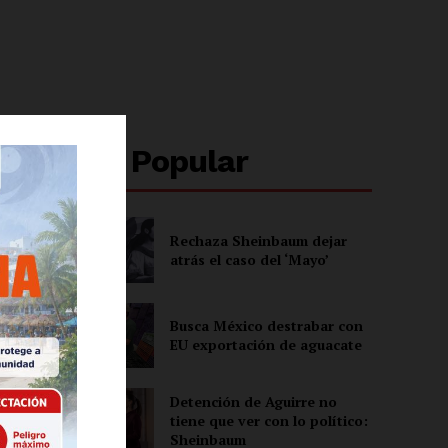
Lo + Popular
Rechaza Sheinbaum dejar
atrás el caso del ‘Mayo’
Busca México destrabar con
s
EU exportación de aguacate
Detención de Aguirre no
tiene que ver con lo político:
Sheinbaum