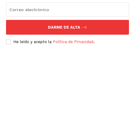
SUSCRÍBETE AHORA
DARME DE ALTA
He leído y acepto la
Política de Privacidad
.
Empresa
Nosotros
Contacto
Política de privacidad
Políticas del Sitio
Información Propietaria / Financiación
Mi cuenta