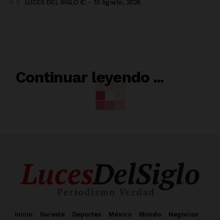
LUCES DEL SIGLO IC
-
10 Agosto, 2026
RELACIONADO
Continuar leyendo ...
Inicio
Sureste
Deportes
México
Mundo
Negocios