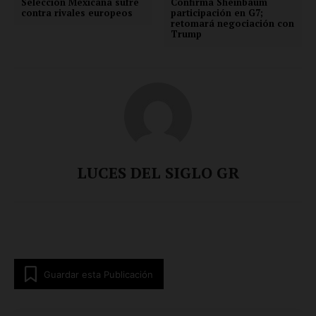
Selección Mexicana sufre
Confirma Sheinbaum
contra rivales europeos
participación en G7;
retomará negociación con
Trump
LUCES DEL SIGLO GR
Guardar esta Publicación