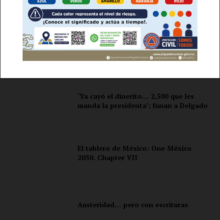
Lo + Popular
Empresa
Lunes 10 de agosto del 2026
Nosotros
Contacto
Política de privacidad
Políticas del Sitio
‘Ya cayó el dinerito… 2,500 que les
manda la presidenta’; funan a Delgado
Información Propietaria / Financiación
Mi cuenta
El tablero de México: One México
2050. Chapter VII
Austeridad… pero con escrituras