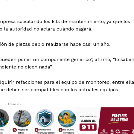
Política de privacidad
Políticas del Sitio
Información Propietaria / Financiaci
empresa solicitando los kits de mantenimiento, ya que los
ro la autoridad no aclara cuándo pagará.
Mi cuenta
ón de piezas debió realizarse hace casi un año.
 AHORA
 pueden poner un componente genérico”, afirmó, “lo sabe
ndiente no dicen nada”.
uirir refacciones para el equipo de monitoreo, entre ell
que deben ser compatibles con los actuales equipos.
- Anuncio -