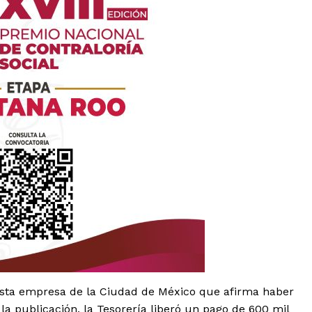
es
glo
Empresa
Nosotros
esta empresa de la Ciudad de México que afirma haber
Contacto
la publicación, la Tesorería liberó un pago de 600 mil