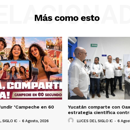
ELACIONA
Más como esto
fundir ‘Campeche en 60
Yucatán comparte con Oa
estrategia científica cont
 SIGLO IC
-
6 Agosto, 2026
LUCES DEL SIGLO IC
-
6 Agos