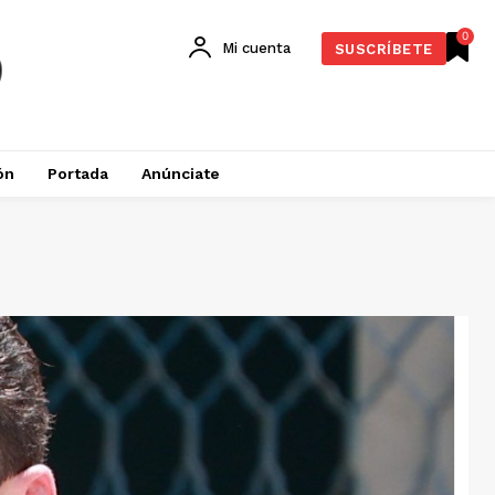
0
Mi cuenta
SUSCRÍBETE
ón
Portada
Anúnciate