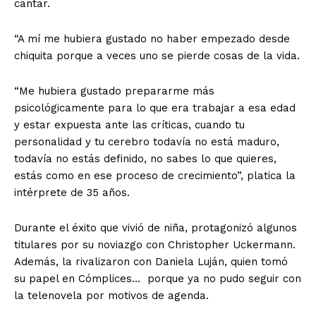
cantar.
Contacto
Política de privacidad
“A mí me hubiera gustado no haber empezado desde
Políticas del Sitio
chiquita porque a veces uno se pierde cosas de la vida.
Información Propietaria / Financiación
“Me hubiera gustado prepararme más
Mi cuenta
psicológicamente para lo que era trabajar a esa edad
y estar expuesta ante las críticas, cuando tu
personalidad y tu cerebro todavía no está maduro,
todavía no estás definido, no sabes lo que quieres,
estás como en ese proceso de crecimiento”, platica la
intérprete de 35 años.
Durante el éxito que vivió de niña, protagonizó algunos
titulares por su noviazgo con Christopher Uckermann.
Además, la rivalizaron con Daniela Luján, quien tomó
su papel en Cómplices… porque ya no pudo seguir con
la telenovela por motivos de agenda.