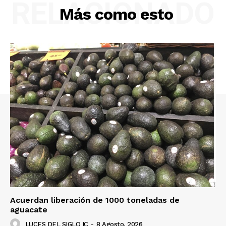
RELACIONADO
Más como esto
Acuerdan liberación de 1000 toneladas de
aguacate
LUCES DEL SIGLO IC
-
8 Agosto, 2026