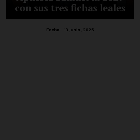
SUSCRÍBETE AHORA
Empresa
Nosotros
Contacto
Política de privacidad
Políticas del Sitio
Información Propietaria / Financiación
Mi cuenta