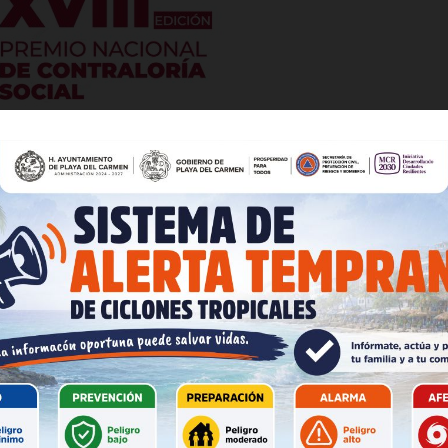
es
glo
Empresa
Nosotros
te sábado a las 20:00 horas (tiempo de Quintana Roo), en el
Contacto