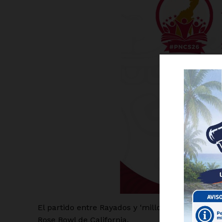
Luc
Del Si
El partido entre Rayados y ‘millonarios’ será es
Rose Bowl de California.