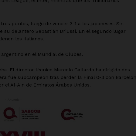
s League, el Inter, mientras que los ‘millonarios’
res puntos, luego de vencer 3-1 a los japoneses. Sin
de su delantero Sebastián Driussi. En el segundo lugar
enen los italianos.
argentino en el Mundial de Clubes.
ha. El director técnico Marcelo Gallardo ha dirigido dos
mera fue subcampeón tras perder la Final 0-3 con Barcelo
r el Al-Ain de Emiratos Árabes Unidos.
- Anuncio -