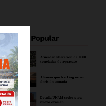
Lo + Popular
Acuerdan liberación de 1000
toneladas de aguacate
Afirman que fracking no es
decisión tomada
Detalla UNAM sedes para
nuevo examen