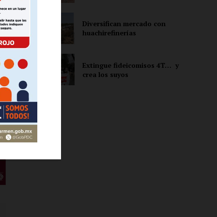
Diversifican mercado con
ón
huachirefinerías
a
Extingue fideicomisos 4T… y
crea los suyos
y