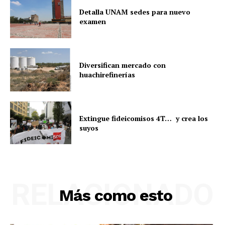
Detalla UNAM sedes para nuevo
examen
Diversifican mercado con
huachirefinerías
Extingue fideicomisos 4T… y crea los
suyos
RELACIONADO
Más como esto