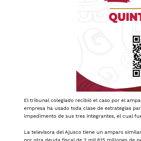
Luc
El tribunal colegiado recibió el caso por el amp
Del Si
empresa ha usado toda clase de estrategias par
impedimento de sus tres integrantes, el cual f
La televisora del Ajusco tiene un amparo simila
por otra deuda fiscal de 2 mil 615 millones de pe