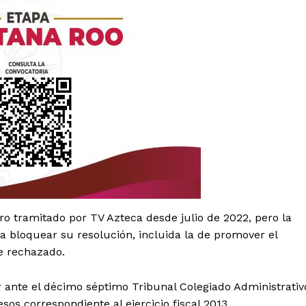
es
aro tramitado por TV Azteca desde julio de 2022, pero la
glo
Empresa
a bloquear su resolución, incluida la de promover el
ue rechazado.
Nosotros
r ante el décimo séptimo Tribunal Colegiado Administrativ
Contacto
sos correspondiente al ejercicio fiscal 2013.