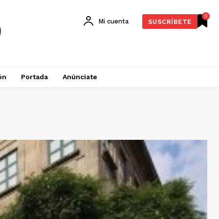
0
Mi cuenta
SUSCRÍBETE
ón
Portada
Anúnciate