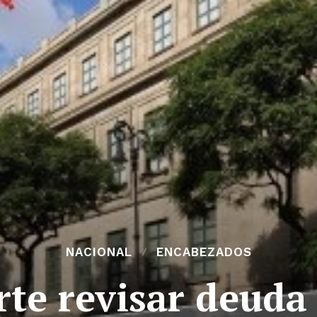
NACIONAL
ENCABEZADOS
te revisar deuda 