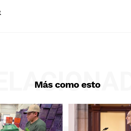
R
ELACIONA
Más como esto