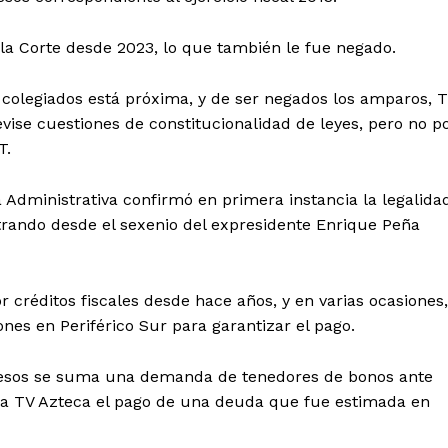
Política de privacidad
Políticas del Sitio
 la Corte desde 2023, lo que también le fue negado.
Información Propietaria / Financiaci
 colegiados está próxima, y de ser negados los amparos, 
Mi cuenta
evise cuestiones de constitucionalidad de leyes, pero no p
 AHORA
T.
a Administrativa confirmó en primera instancia la legalida
strando desde el sexenio del expresidente Enrique Peña
 créditos fiscales desde hace años, y en varias ocasiones,
nes en Periférico Sur para garantizar el pago.
 pesos se suma una demanda de tenedores de bonos ante
 a TV Azteca el pago de una deuda que fue estimada en