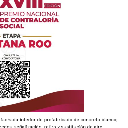
es
glo
Empresa
Nosotros
fachada interior de prefabricado de concreto blanco;
Contacto
edes, señalización, retiro y sustitución de aire