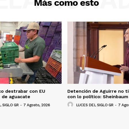
Más como esto
co destrabar con EU
Detención de Aguirre no t
n de aguacate
con lo político: Sheinbaum
 SIGLO GR
-
7 Agosto, 2026
LUCES DEL SIGLO GR
-
7 Ago