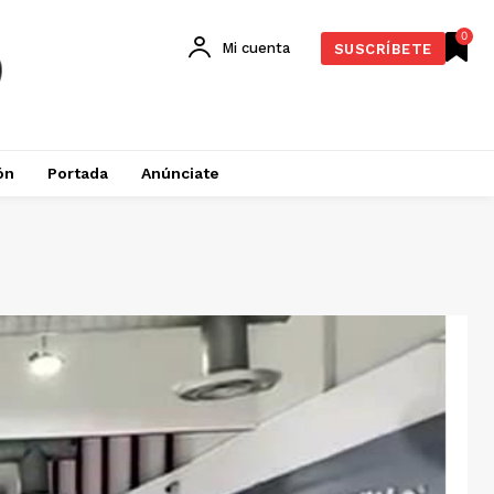
0
Mi cuenta
SUSCRÍBETE
ón
Portada
Anúnciate