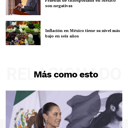
Pruebas de ciclosporiasis en México
son negativas
Inflación en México tiene su nivel más
bajo en seis años
RELACIONADO
Más como esto