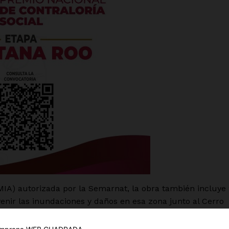
es
glo
Empresa
IA) autorizada por la Semarnat, la obra también incluye 
evenir las inundaciones y daños en esa zona junto al Cerro
Nosotros
Contacto