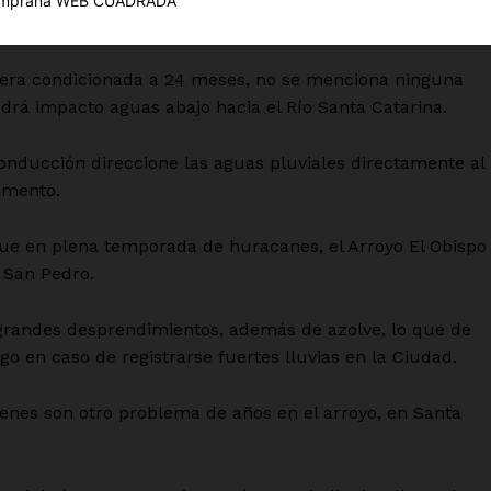
Política de privacidad
 a un arroyo lleno de daños, basura e invasiones.
Políticas del Sitio
Información Propietaria / Financiaci
anera condicionada a 24 meses, no se menciona ninguna
drá impacto aguas abajo hacia el Río Santa Catarina.
Mi cuenta
 AHORA
conducción direccione las aguas pluviales directamente al
cumento.
ue en plena temporada de huracanes, el Arroyo El Obispo
 San Pedro.
 grandes desprendimientos, además de azolve, lo que de
go en caso de registrarse fuertes lluvias en la Ciudad.
enes son otro problema de años en el arroyo, en Santa