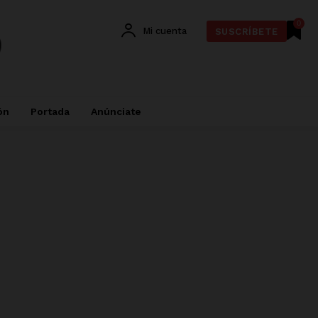
0
Mi cuenta
SUSCRÍBETE
ón
Portada
Anúnciate