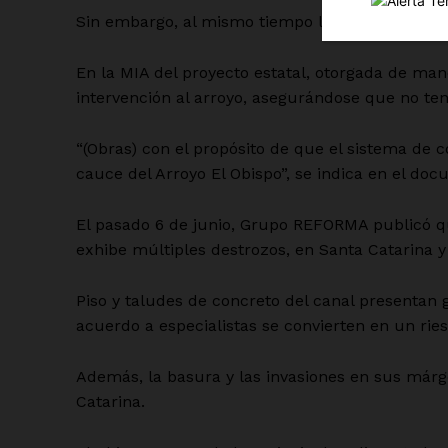
Sin embargo, al mismo tiempo llevaría más agua
En la MIA del proyecto estatal, otorgada de m
intervención al arroyo, asegurándose que no ten
SUSCRÍBETE
“(Obras) con el propósito de que el sistema de 
cauce del Arroyo El Obispo”, se indica en el do
El pasado 6 de junio, Grupo REFORMA publicó q
exhibe múltiples destrozos, en Santa Catarina y
Piso y taludes de concreto del canal presentan
acuerdo a especialistas se convierten en un ries
Además, la basura y las invasiones en sus márg
Catarina.