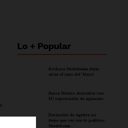
Lo + Popular
Rechaza Sheinbaum dejar
atrás el caso del ‘Mayo’
Busca México destrabar con
EU exportación de aguacate
9
Detención de Aguirre no
tiene que ver con lo político:
Sheinbaum