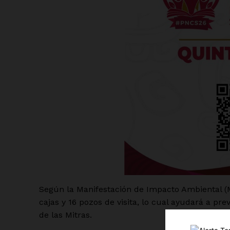
Luc
Del Si
Según la Manifestación de Impacto Ambiental (M
cajas y 16 pozos de visita, lo cual ayudará a pr
de las Mitras.