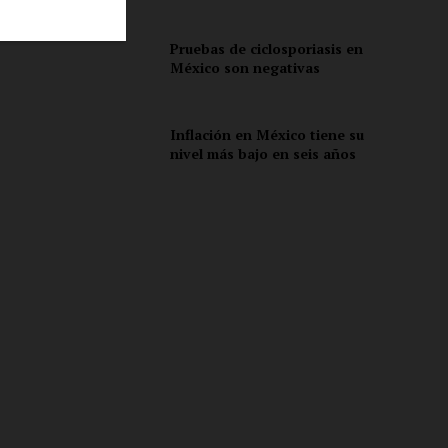
Pruebas de ciclosporiasis en
México son negativas
ón
Inflación en México tiene su
nivel más bajo en seis años