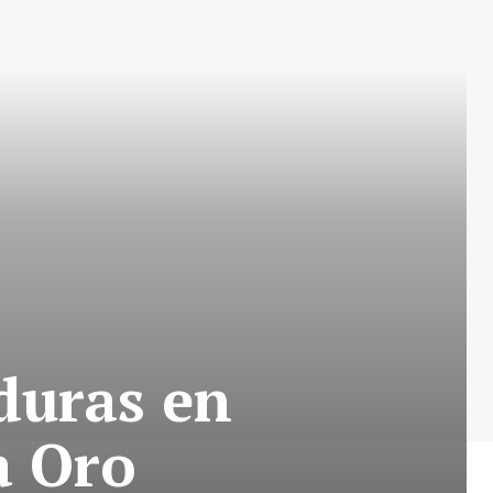
duras en
a Oro