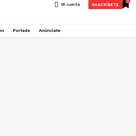
0
Mi cuenta
SUSCRÍBETE
ón
Portada
Anúnciate