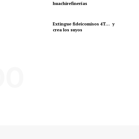
huachirefinerías
Extingue fideicomisos 4T… y
crea los suyos
DO