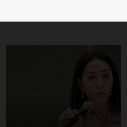
SUSCRÍBETE AHORA
Empresa
Nosotros
Contacto
Política de privacidad
Políticas del Sitio
Información Propietaria / Financiación
Mi cuenta