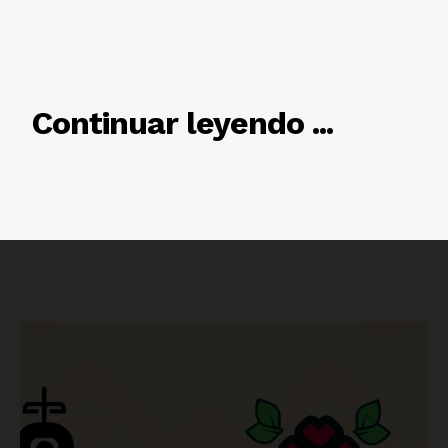
RELACIONADO
Continuar leyendo ...