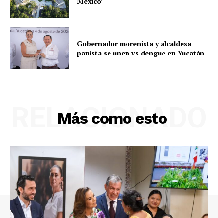
México’
Gobernador morenista y alcaldesa
panista se unen vs dengue en Yucatán
RELACIONADO
Más como esto