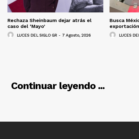
Rechaza Sheinbaum dejar atrás el
Busca Méxi
caso del ‘Mayo’
exportació
LUCES DEL SIGLO GR
-
7 Agosto, 2026
LUCES DEL
RELACIO
Continuar leyendo ...