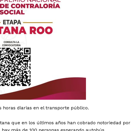
es
glo
Empresa
s horas diarias en el transporte público.
Nosotros
litana que en los últimos años han cobrado notoriedad por
Contacto
io hay más de 100 personas esperando autobús.