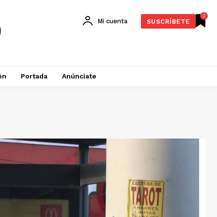
0
Mi cuenta
SUSCRÍBETE
ón
Portada
Anúnciate