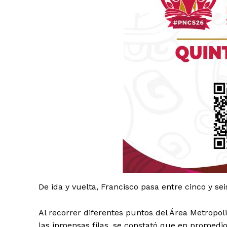
Luc
Del Si
De ida y vuelta, Francisco pasa entre cinco y sei
Al recorrer diferentes puntos del Área Metropo
las inmensas filas, se constató que en promed