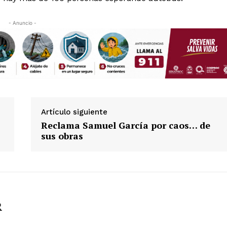
Política de privacidad
Políticas del Sitio
- Anuncio -
Información Propietaria / Financiaci
Mi cuenta
 AHORA
Artículo siguiente
Reclama Samuel García por caos… de
sus obras
R