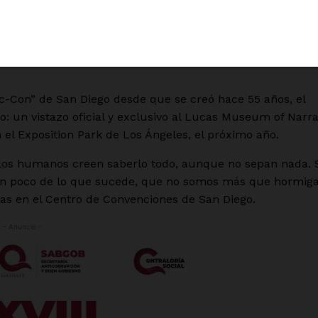
, la mente detrás del universo de Star Wars, las historia
edad y sus aspiraciones.
a sido mostrarle a la gente, paso a paso, cómo una forma
ic-Con” de San Diego desde que se creó hace 55 años, el
: un vistazo oficial y exclusivo al Lucas Museum of Narra
 el Exposition Park de Los Ángeles, el próximo año.
los humanos creen saberlo todo, aunque no sepan nada. 
tan poco de lo que sucede, que no somos más que hormiga
as en el Centro de Convenciones de San Diego.
- Anuncio -