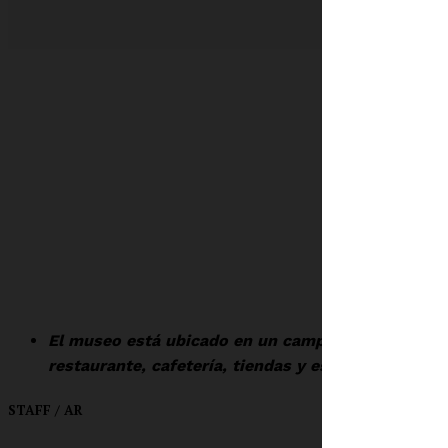
SUSCRÍBET
El museo está ubicado en un campus de 4.45 hectár
restaurante, cafetería, tiendas y espacios comunit
STAFF / AR