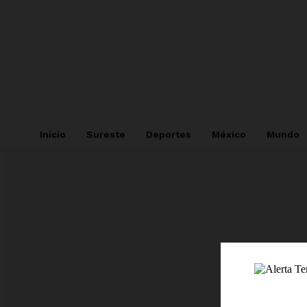
Inicio
Sureste
Deportes
México
Mundo