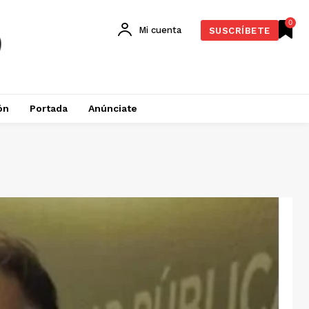
0
Mi cuenta
SUSCRÍBETE
ón
Portada
Anúnciate