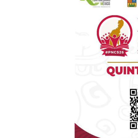
Luc
Del Si