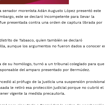
Política de privacidad
Políticas del Sitio
hora senador morenista Adán Augusto López presentó este
Información Propietaria / Financiaci
embargo, este se declaró incompetente para llevar la
 fue presentada contra una orden de captura librada por
Mi cuenta
 AHORA
 distrito de Tabasco, quien también se declaró
dilla, aunque los argumentos no fueron dados a conocer e
ra de su homólogo, turnó a un tribunal colegiado para que
responsable del amparo presentado por Bermúdez.
oncedió al prófugo de la justicia una suspensión provisiona
da le retiró esa protección judicial porque no cubrió el
ener vigente la medida precautoria.