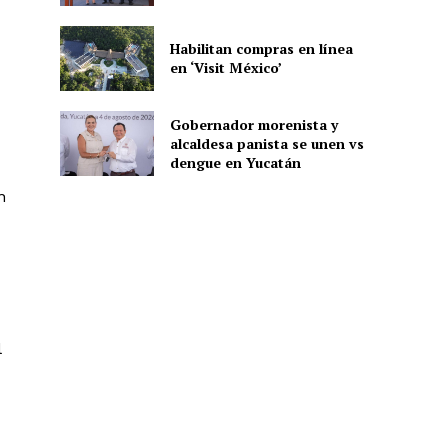
Habilitan compras en línea
en ‘Visit México’
ón
Gobernador morenista y
alcaldesa panista se unen vs
dengue en Yucatán
n
l