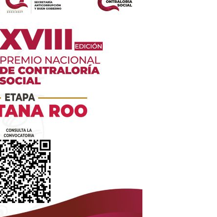
es
glo
Empresa
Nosotros
Contacto