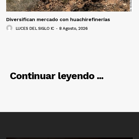
SUSCRÍBETE AHORA
Diversifican mercado con huachirefinerías
LUCES DEL SIGLO IC
-
8 Agosto, 2026
Empresa
Nosotros
Contacto
Política de privacidad
RELACIONADO
Continuar leyendo ...
Políticas del Sitio
Información Propietaria / Financiación
Mi cuenta