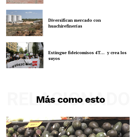
Diversifican mercado con
huachirefinerías
Extingue fideicomisos 4T… y crea los
suyos
RELACIONADO
Más como esto