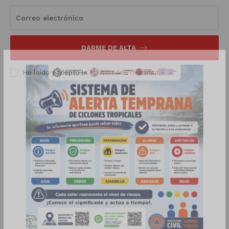
Luces
Del Siglo
DARME DE ALTA
He leído y acepto la
Política de Privacidad
.
SUSCRÍBETE AHORA
Empresa