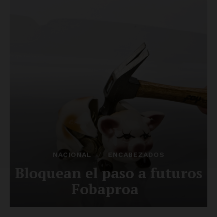
SUSCRÍBETE AHORA
Empresa
Nosotros
Contacto
Política de privacidad
Políticas del Sitio
Información Propietaria / Financiación
Mi cuenta