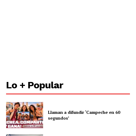
Lo + Popular
Llaman a difundir ‘Campeche en 60
segundos’