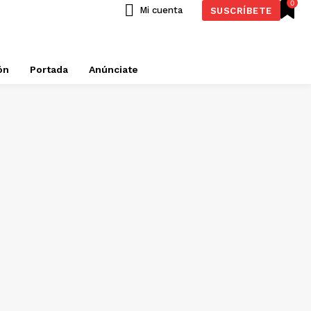
0
Mi cuenta
SUSCRÍBETE
ón
Portada
Anúnciate