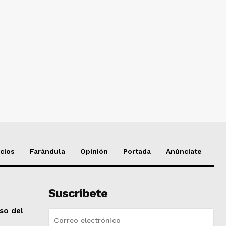
cios
Farándula
Opinión
Portada
Anúnciate
Suscríbete
so del