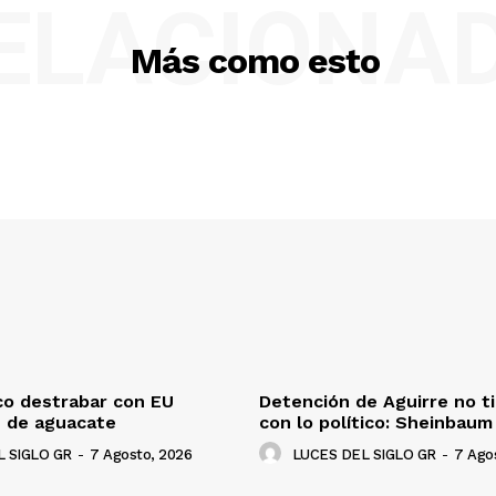
ELACIONA
Más como esto
co destrabar con EU
Detención de Aguirre no t
n de aguacate
con lo político: Sheinbaum
 SIGLO GR
-
7 Agosto, 2026
LUCES DEL SIGLO GR
-
7 Ago