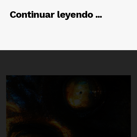
RELACIONADO
Continuar leyendo ...
Luces
Del Siglo