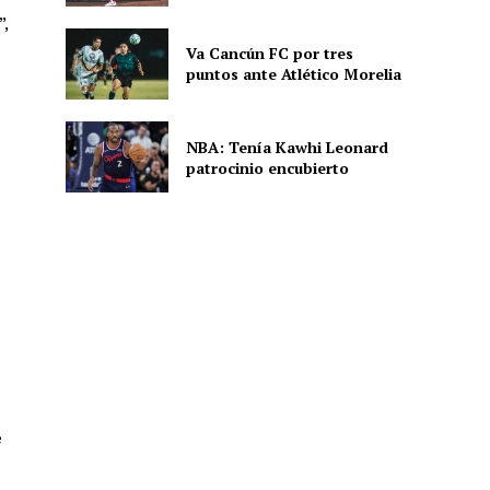
”,
Va Cancún FC por tres
puntos ante Atlético Morelia
ón
NBA: Tenía Kawhi Leonard
patrocinio encubierto
.
e