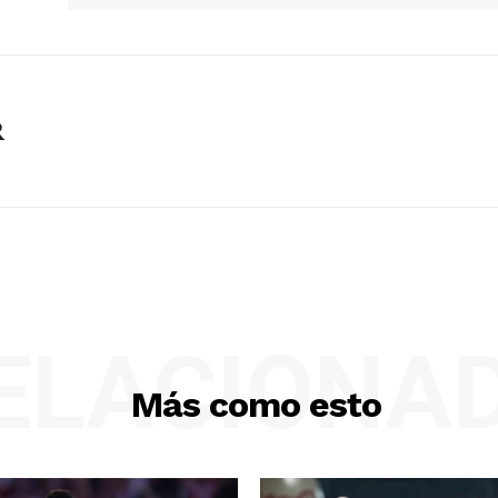
R
ELACIONA
Más como esto