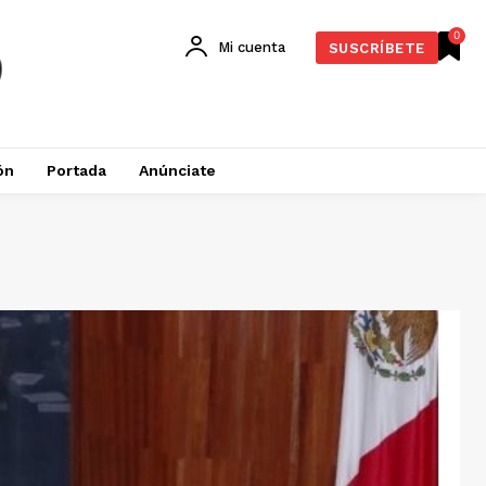
0
Mi cuenta
SUSCRÍBETE
ón
Portada
Anúnciate