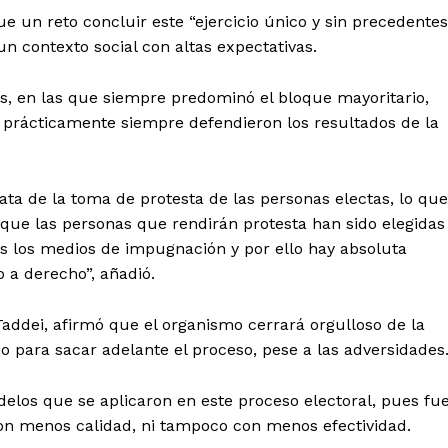
Política de privacidad
 un reto concluir este “ejercicio único y sin precedentes
Políticas del Sitio
n contexto social con altas expectativas.
Información Propietaria / Financiaci
as, en las que siempre predominó el bloque mayoritario,
Mi cuenta
es prácticamente siempre defendieron los resultados de la
 AHORA
ata de la toma de protesta de las personas electas, lo que
que las personas que rendirán protesta han sido elegidas
os los medios de impugnación y por ello hay absoluta
a derecho”, añadió.
Taddei, afirmó que el organismo cerrará orgulloso de la
o para sacar adelante el proceso, pese a las adversidades
elos que se aplicaron en este proceso electoral, pues fu
con menos calidad, ni tampoco con menos efectividad.