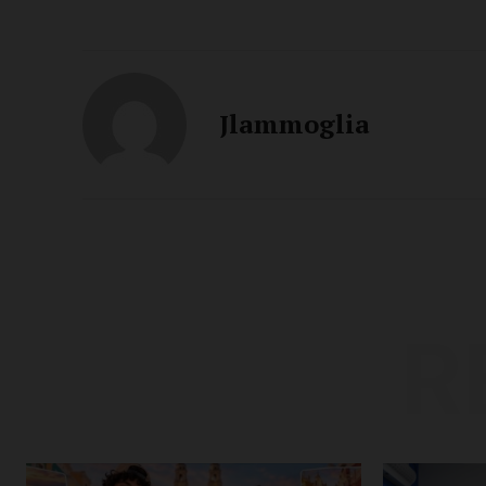
Jlammoglia
R