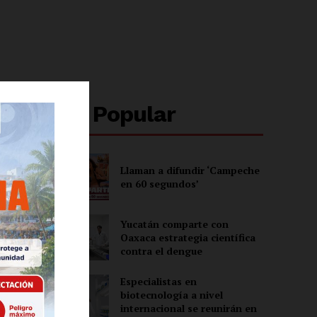
Lo + Popular
Llaman a difundir ‘Campeche
en 60 segundos’
Yucatán comparte con
Oaxaca estrategia científica
contra el dengue
Especialistas en
biotecnología a nivel
internacional se reunirán en