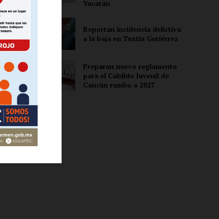
Yucatán
Reportan incidencia delictiva
ón
a la baja en Tuxtla Gutiérrez
Preparan nuevo reglamento
l
para el Cabildo Juvenil de
Cancún rumbo a 2027