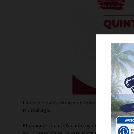
Luc
Del Si
Las principales causas de infección fueron he
murciélago.
El panorama para Yucatán es que los nuevos 75
en 30 municipios, lo que eleva a 381 el total ac