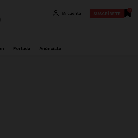
0
Mi cuenta
SUSCRÍBETE
ón
Portada
Anúnciate