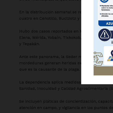
En la distribución semanal se reportaron ocho 
cuatro en Cenotillo, Buctzotz y Motul, y tres e
Hubo dos casos reportados en Maxcanú, Izamal,
SUSCRÍBETE
Elena, Mérida, Yobaín, Tixkokob, Teya, Temax, 
y Tepakán.
Ante este panorama, la Seder mantiene operati
mordeduras generan heridas expuestas que facil
que es la causante de la plaga.
La dependencia aplica medidas de prevención y 
Sanidad, Inocuidad y Calidad Agroalimentaria (S
Se incluyen pláticas de concientización, capaci
atención en campo, y vigilancia en los puntos de 