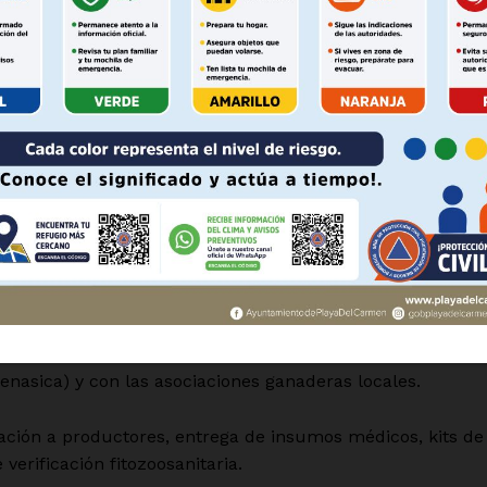
Política de privacidad
Políticas del Sitio
casos en Panabá y Tizimín, seis en Tunkás y Temozón,
Información Propietaria / Financiaci
n Dzilam González, Kopomá y Baca;
Mi cuenta
 Oxkutzcab, Tekax, Tzucacab y Sucilá, y uno en Santa
 AHORA
Sudzal, Hunucmá, Dzoncauich, Peto, Kanasín, Ticul, Conka
vos de captura de murciélagos hematófagos, pues sus
itan la infestación de la mosca cochliomyia hominivorax,
control en coordinación con el Servicio Nacional de
enasica) y con las asociaciones ganaderas locales.
tación a productores, entrega de insumos médicos, kits de
verificación fitozoosanitaria.