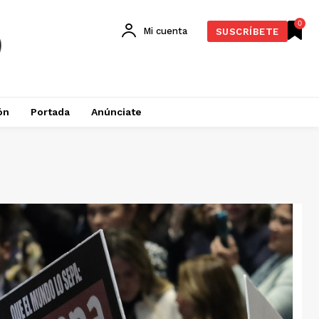
0
Mi cuenta
SUSCRÍBETE
ón
Portada
Anúnciate