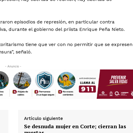
Política de privacidad
Políticas del Sitio
Información Propietaria / Financiaci
raron episodios de represión, en particular contra
a, durante el gobierno del priista Enrique Peña Nieto.
Mi cuenta
 AHORA
utoritarismo tiene que ver con no permitir que se expresen
nsura”, señaló.
- Anuncio -
Artículo siguiente
Se desnuda mujer en Corte; cierran las
puertas