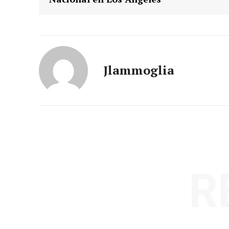
Jlammoglia
R