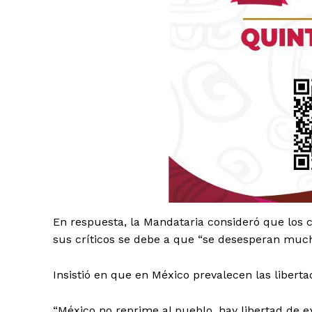
Luc
En respuesta, la Mandataria consideró que los 
Del Si
sus críticos se debe a que “se desesperan much
Insistió en que en México prevalecen las liberta
“México no reprime al pueblo, hay libertad de ex