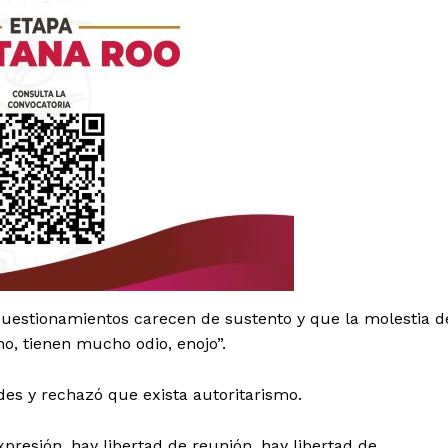
es
cuestionamientos carecen de sustento y que la molestia d
glo
Empresa
o, tienen mucho odio, enojo”.
des y rechazó que exista autoritarismo.
Nosotros
Contacto
presión, hay libertad de reunión, hay libertad de