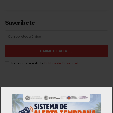
Suscríbete
DARME DE ALTA
He leído y acepto la
Política de Privacidad
.
Luces
Del Siglo