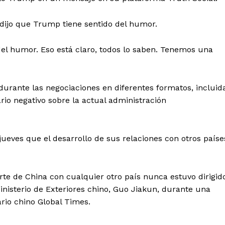
Política de privacidad
Políticas del Sitio
 dijo que Trump tiene sentido del humor.
Información Propietaria / Financiaci
del humor. Eso está claro, todos lo saben. Tenemos una
Mi cuenta
 AHORA
durante las negociaciones en diferentes formatos, incluid
io negativo sobre la actual administración
jueves que el desarrollo de sus relaciones con otros paíse
arte de China con cualquier otro país nunca estuvo dirigid
Ministerio de Exteriores chino, Guo Jiakun, durante una
ario chino Global Times.