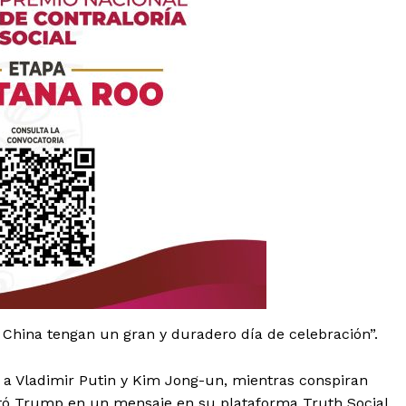
es
glo
Empresa
e China tengan un gran y duradero día de celebración”.
Nosotros
s a Vladimir Putin y Kim Jong-un, mientras conspiran
Contacto
stó Trump en un mensaje en su plataforma Truth Social.