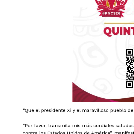
Luc
Del Si
“Que el presidente Xi y el maravilloso pueblo d
“Por favor, transmita mis más cordiales saludo
contra los Estados Unidos de América”, manife