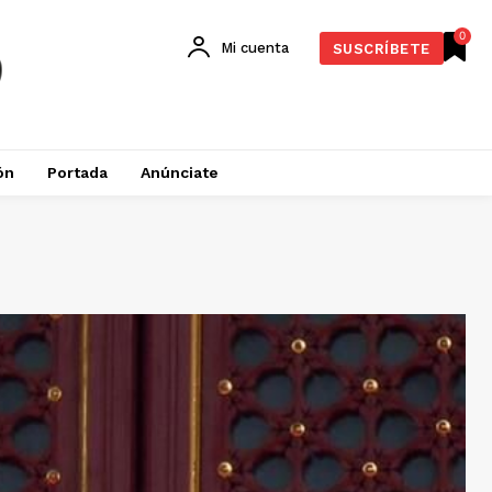
0
Mi cuenta
SUSCRÍBETE
ón
Portada
Anúnciate