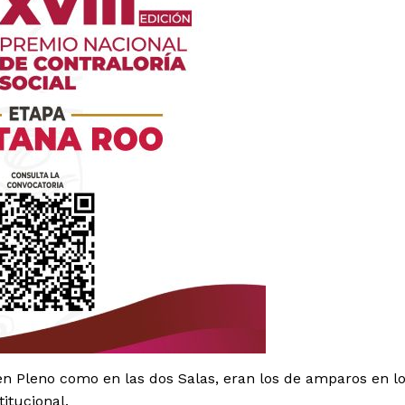
es
glo
Empresa
Nosotros
en Pleno como en las dos Salas, eran los de amparos en l
Contacto
titucional.