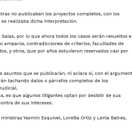
Política de privacidad
Políticas del Sitio
stras no publicaban los proyectos completos, con los
Información Propietaria / Financiaci
e se realizaba dicha interpretación.
Mi cuenta
 Salas, por lo que ahora todos los casos serán resueltos 
o amparos, contradicciones de criterios, facultades de
 AHORA
s, y otros, que por años estuvieron reservados casi por
s asuntos que se publicarán, ni aclara si, con el argumen
irán tachando datos o párrafos completos de los
udicial.
, es que algunos litigantes optan por desistir de sus
ontra de sus intereses.
 ministras Yasmín Esquivel, Loretta Ortiz y Lenia Batres,