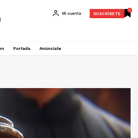
0
Mi cuenta
SUSCRÍBETE
ón
Portada
Anúnciate