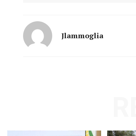
Jlammoglia
R