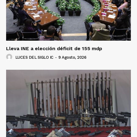
Luces
Lleva INE a elección déficit de 155 mdp
Del Siglo
LUCES DEL SIGLO IC
-
9 Agosto, 2026