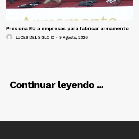
SUSCRÍBETE AHORA
Presiona EU a empresas para fabricar armamento
Empresa
LUCES DEL SIGLO IC
-
9 Agosto, 2026
Nosotros
Contacto
Política de privacidad
Políticas del Sitio
RELACIONADO
Continuar leyendo ...
Información Propietaria / Financiación
Mi cuenta