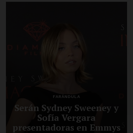
SUSCRÍBETE AHORA
Empresa
Nosotros
Contacto
Política de privacidad
Políticas del Sitio
Información Propietaria / Financiación
Mi cuenta