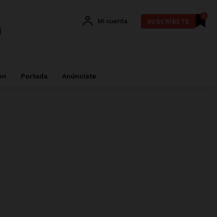
0
Mi cuenta
SUSCRÍBETE
ón
Portada
Anúnciate