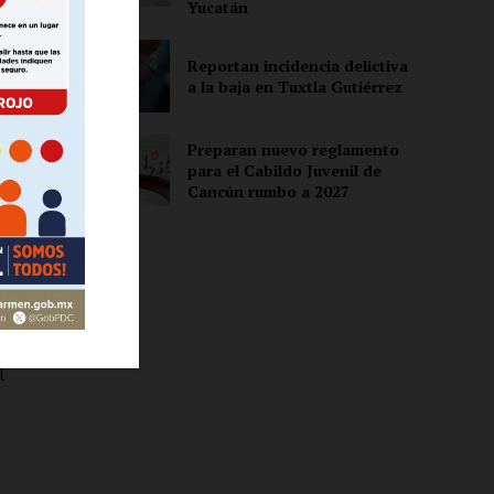
Yucatán
Reportan incidencia delictiva
ón
a la baja en Tuxtla Gutiérrez
e
Preparan nuevo reglamento
para el Cabildo Juvenil de
Cancún rumbo a 2027
r
l