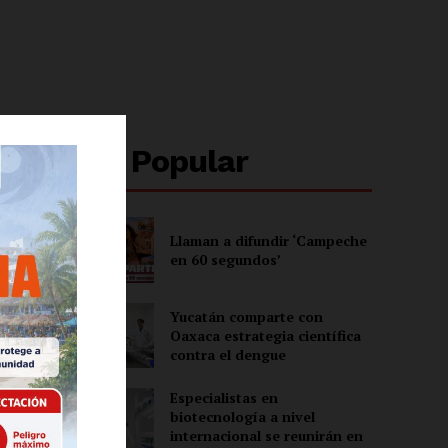
Lo + Popular
Llaman a difundir ‘Campeche
en 60 segundos’
Yucatán comparte con
Oaxaca estrategia científica
contra el dengue
o
Especialistas en
biotecnología a nivel
internacional se reunirán en