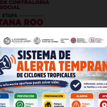
es
glo
Empresa
llegó la Cuarta Transformación. Lamentable decirlo, per
etanfetamina y el robo de hidrocarburos -incluyendo el
Nosotros
nunca.
Contacto