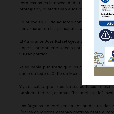
Pero esa no es la novedad; de tiempo atrás se sa
protegían y custodiaban a los huachicoleros loca
Lo nuevo aquí -de acuerdo con informes periodí
convirtieron en los principales compradores y di
SUSCRÍBETE
El Almirante José Rafael Ojeda Durán, secretar
López Obrador, enmudeció por completo, sólo s
vulgar político.
Ya se había publicado que los capos del Cartel 
sucio en todo el Golfo de México, desde Tabasc
Y ya se sabía que importantes políticos de esa l
Gabinete federal, estaban “hasta el cuello” invo
Los órganos de Inteligencia de Estados Unidos
líderes de Morena estaban metidos hasta el fon