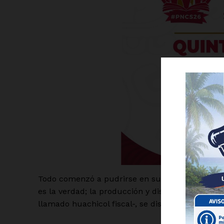
Luc
Del Si
Todo comenzó a pudrirse en su interior cuando 
es la verdad; la producción y distribución de m
llamado huachicol fiscal-, se dispararon como 