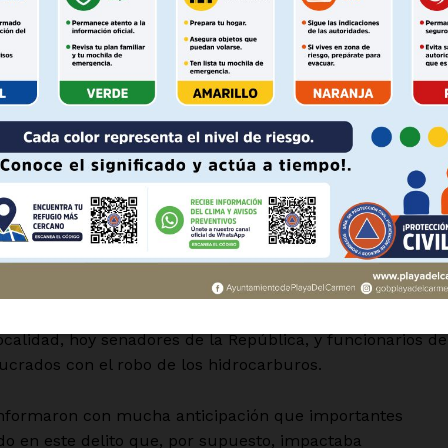
Política de privacidad
bía que los jefes policiales de los estados eran quienes
les que utilizaban pala y pico para extraer gasolina.
Políticas del Sitio
Información Propietaria / Financiaci
sticos- es que altos mandos de la Secretaría de Marina s
Mi cuenta
stribuidores del huachicol en el país. Y nadie hizo nada.
 AHORA
io de Marina durante la administración de Andrés Manuel
e le veía lanzando odas y aplausos a la 4T como cualquie
de la Barredora se disputaban el control del combustible
o hasta Tamaulipas.
ocalidad, hoy senadores de la República, y funcionarios de
lucrados con el robo de los hidrocarburos.
 informaron con mucha anticipación que importantes
do en este delito que, por supuesto, impactaba