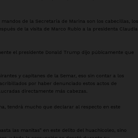
 mandos de la Secretaría de Marina son los cabecillas, lo
espués de la visita de Marco Rubio a la presidenta Claudia
mente el presidente Donald Trump dijo púbicamente que
rantes y capitanes de la Semar, eso sin contar a los
cribillados por haber denunciado estos actos de
volucradas directamente más cabezas.
ina, tendrá mucho que declarar al respecto en este
sta las manitas” en este delito del huachicoleo, sino
nes, y toda la corrupción se desató durante su