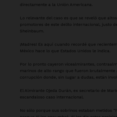
directamente a la Unión Americana.
Lo relevante del caso es que se reveló que altos
promotores de este delito internacional, justo d
Sheinbaum.
¡Madres! Es aquí cuando recordé que reciente
México hace lo que Estados Unidos le indica.
Por lo pronto cayeron vicealmirantes, contraalmi
marinos de alto rango que fueron brutalmente a
corrupción donde, sin lugar a dudas, están in
El Almirante Ojeda Durán, ex secretario de Mar
escandaloso caso internacional.
No sólo porque sus sobrinos estaban metidos “ha
porque él los encumbró, él les dio estas posicio