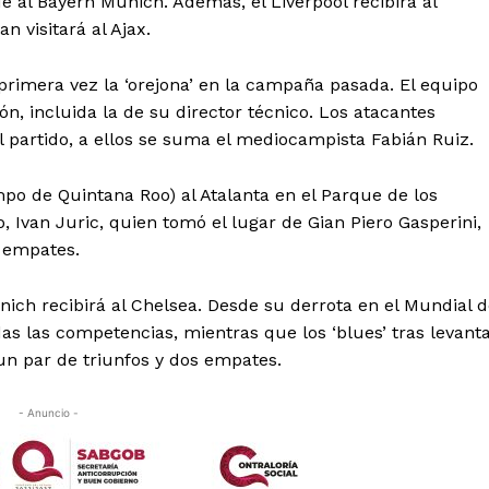
 al Bayern Munich. Además, el Liverpool recibirá al
n visitará al Ajax.
 primera vez la ‘orejona’ en la campaña pasada. El equipo
n, incluida la de su director técnico. Los atacantes
partido, a ellos se suma el mediocampista Fabián Ruiz.
mpo de Quintana Roo) al Atalanta en el Parque de los
o, Ivan Juric, quien tomó el lugar de Gian Piero Gasperini,
s empates.
nich recibirá al Chelsea. Desde su derrota en el Mundial 
as las competencias, mientras que los ‘blues’ tras levant
 un par de triunfos y dos empates.
- Anuncio -