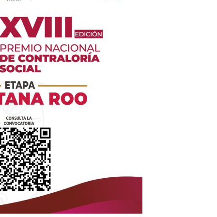
es
glo
Empresa
Nosotros
Contacto