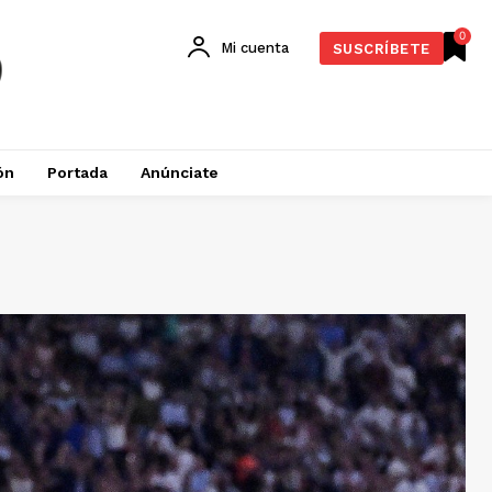
0
Mi cuenta
SUSCRÍBETE
ón
Portada
Anúnciate