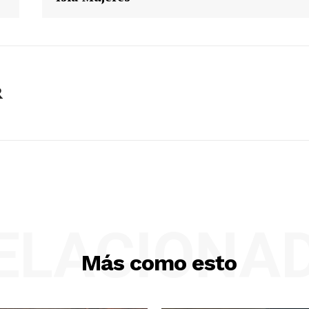
R
ELACIONA
Más como esto