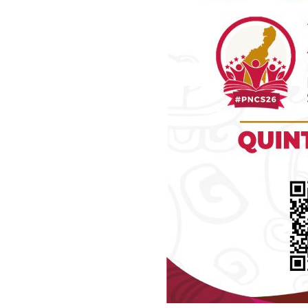
Luc
Del Si