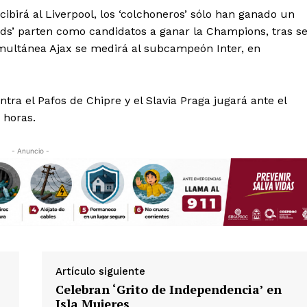
Política de privacidad
cibirá al Liverpool, los ‘colchoneros’ sólo han ganado un
Políticas del Sitio
eds’ parten como candidatos a ganar la Champions, tras s
Información Propietaria / Financiaci
simultánea Ajax se medirá al subcampeón Inter, en
Mi cuenta
ntra el Pafos de Chipre y el Slavia Praga jugará ante el
 AHORA
 horas.
- Anuncio -
Artículo siguiente
Celebran ‘Grito de Independencia’ en
Isla Mujeres