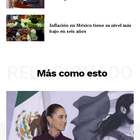
Inflación en México tiene su nivel más
bajo en seis años
RELACIONADO
Más como esto