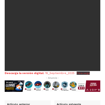
Descarga la versión digital:
18_Septiembre_2025
Descarga
- Anuncio -
Artículo anterior
Artículo siguiente