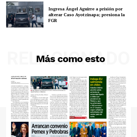
Ingresa Ángel Aguirre a prisión por
alterar Caso Ayotzinapa; presiona la
FGR
RELACIONADO
Más como esto