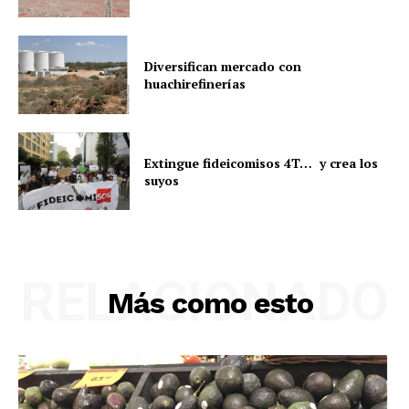
Diversifican mercado con
huachirefinerías
Extingue fideicomisos 4T… y crea los
suyos
RELACIONADO
Más como esto