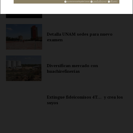
Afirman que fracking no es decisión
Contacto
tomada
Política de privacidad
Políticas del Sitio
Información Propietaria / Financiación
Detalla UNAM sedes para nuevo
examen
Mi cuenta
Diversifican mercado con
huachirefinerías
Extingue fideicomisos 4T… y crea los
suyos