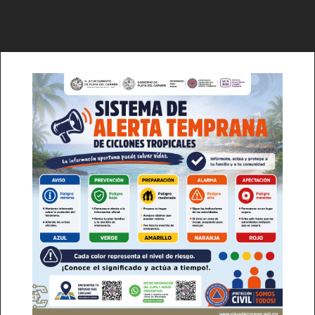
Del Siglo
Lo + Popular
SUSCRÍBETE AHORA
Acuerdan liberación de 1000 toneladas
de aguacate
Empresa
Nosotros