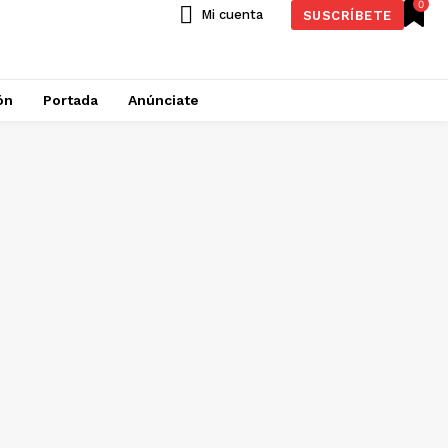
0
Mi cuenta
SUSCRÍBETE
ón
Portada
Anúnciate