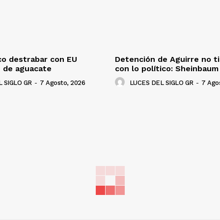
co destrabar con EU
Detención de Aguirre no t
n de aguacate
con lo político: Sheinbaum
 SIGLO GR
-
7 Agosto, 2026
LUCES DEL SIGLO GR
-
7 Ago
NADO