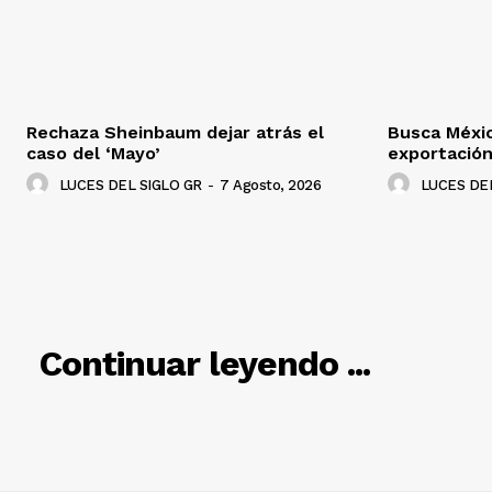
Rechaza Sheinbaum dejar atrás el
Busca Méxi
caso del ‘Mayo’
exportació
LUCES DEL SIGLO GR
-
7 Agosto, 2026
LUCES DEL
RELACIO
Continuar leyendo ...