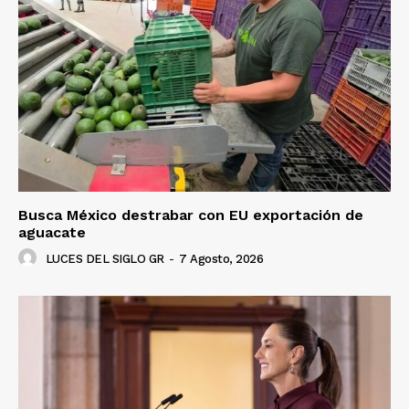
SUSCRÍBETE AHORA
Empresa
Nosotros
Contacto
Política de privacidad
Busca México destrabar con EU exportación de
Políticas del Sitio
aguacate
Información Propietaria / Financiación
LUCES DEL SIGLO GR
-
7 Agosto, 2026
Mi cuenta