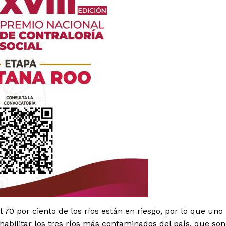
es
glo
Empresa
Nosotros
 70 por ciento de los ríos están en riesgo, por lo que uno
Contacto
habilitar los tres ríos más contaminados del país, que son