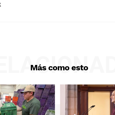
R
ELACIONA
Más como esto