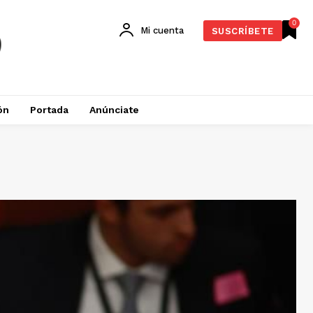
0
Mi cuenta
SUSCRÍBETE
ón
Portada
Anúnciate