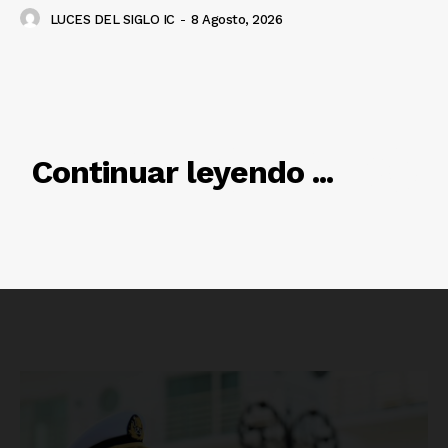
SUSCRÍBETE AHORA
LUCES DEL SIGLO IC
-
8 Agosto, 2026
Empresa
RELACIONADO
Nosotros
Continuar leyendo ...
Contacto
Política de privacidad
Políticas del Sitio
Información Propietaria / Financiación
Mi cuenta