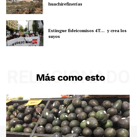
huachirefinerías
Extingue fideicomisos 4T… y crea los
suyos
RELACIONADO
Más como esto