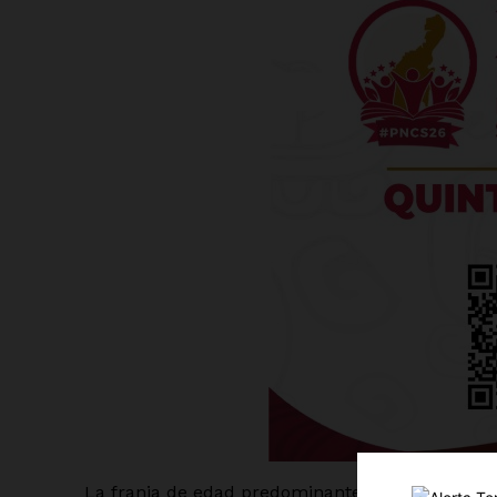
Luc
Del Si
La franja de edad predominante es de 30 a 45 añ