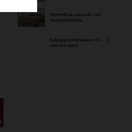
Diversifican mercado con
huachirefinerías
ón
Extingue fideicomisos 4T… y
crea los suyos