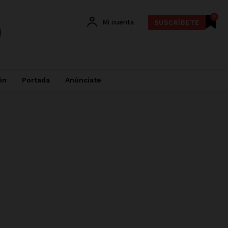
0
Mi cuenta
SUSCRÍBETE
ón
Portada
Anúnciate