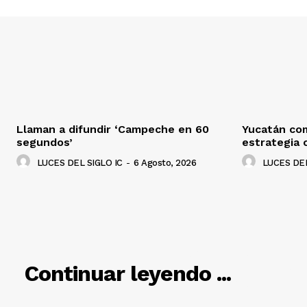
Llaman a difundir ‘Campeche en 60
Yucatán co
segundos’
estrategia 
LUCES DEL SIGLO IC
-
6 Agosto, 2026
LUCES DEL
RELACIO
Continuar leyendo ...