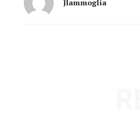
Jlammoglia
R