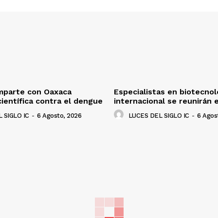
mparte con Oaxaca
Especialistas en biotecnolo
científica contra el dengue
internacional se reunirán 
 SIGLO IC
-
6 Agosto, 2026
LUCES DEL SIGLO IC
-
6 Agos
NADO