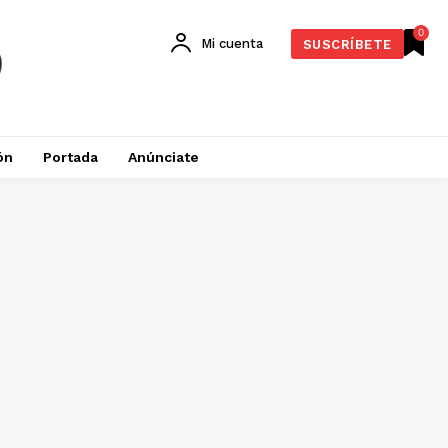
0
Mi cuenta
SUSCRÍBETE
ón
Portada
Anúnciate